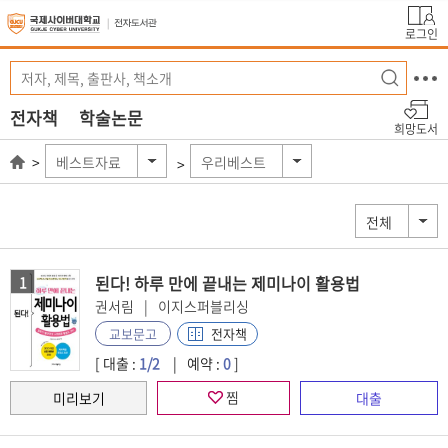
로그인
전자책
학술논문
희망도서
베스트자료
우리베스트
전체
된다! 하루 만에 끝내는 제미나이 활용법
1
권서림
이지스퍼블리싱
전자책
교보문고
[ 대출 :
1/2
예약 :
0
]
찜