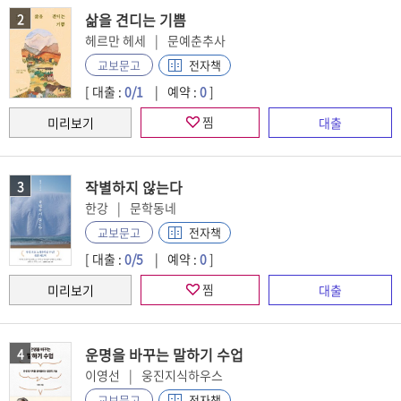
삶을 견디는 기쁨
2
헤르만 헤세
문예춘추사
전자책
교보문고
[ 대출 :
0/1
예약 :
0
]
찜
작별하지 않는다
3
한강
문학동네
전자책
교보문고
[ 대출 :
0/5
예약 :
0
]
찜
운명을 바꾸는 말하기 수업
4
이영선
웅진지식하우스
전자책
교보문고