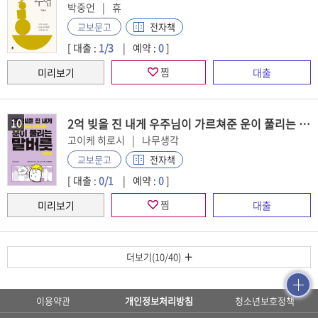
박중언
휴
전자책
교보문고
[ 대출 :
1/3
예약 :
0
]
찜
2억 빚을 진 내게 우주님이 가르쳐준 운이 풀리는 말버릇: 만화편
10
고이케 히로시
나무생각
전자책
교보문고
[ 대출 :
0/1
예약 :
0
]
찜
더보기(10/40)
이용약관
개인정보처리방침
청소년보호정책