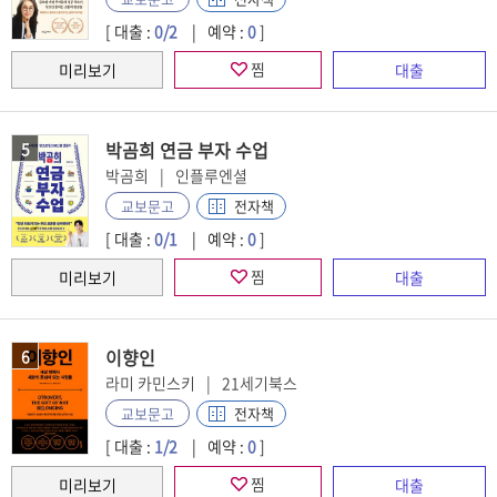
[ 대출 :
0/2
예약 :
0
]
찜
박곰희 연금 부자 수업
5
박곰희
인플루엔셜
전자책
교보문고
[ 대출 :
0/1
예약 :
0
]
찜
이향인
6
라미 카민스키
21세기북스
전자책
교보문고
[ 대출 :
1/2
예약 :
0
]
찜