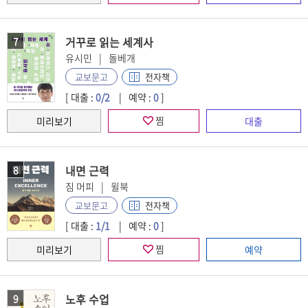
거꾸로 읽는 세계사
7
유시민
돌베개
전자책
교보문고
[ 대출 :
0/2
예약 :
0
]
찜
내면 근력
8
짐 머피
윌북
전자책
교보문고
[ 대출 :
1/1
예약 :
0
]
찜
노후 수업
9